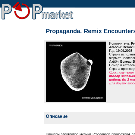
Propaganda. Remix Encounters
Исполнитель:
Pr
Альбом:
Remix E
Год:
19.09.2025
Страна исполни
Формат носител
Лэйбл:
Bureau B
Номер в каталог
Страна произво
Срок получения 
товар заказыва
недель до 3 ме
Для других горо
Описание
Пионеры электропоп музыки Propaganda продолжают св