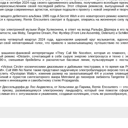
е выхода в октябре 2024 года своего одноименного альбома, получившего всеобщее при
ереосмыслением своей последней работы. Этот сборник ремиксов, выпущенный лей
я среди современных артистов, которые подошли к проекту с новой энергией и творч
ющего дебютного альбома 1985 года A Secret Wish и его новаторского ремикс-компози
ся к прошлому, Remix Encounters смотрит в будущее, опираясь на жизненную силу п
эстро электронной музыки Йори Хулкконена, в ответ на вклад Ральфа Дёрпера в его
ости, как Moby, Tangerine Dream, Рис Фулбер (Front Line Assembly, Delerium) и Schiller
вела четвертый квартал 2024 года, вдохновляя широкий круг музыкантов, вдох
ал свой неповторимый голос, что привело к захватывающему путешествию по эле
машинно-фанковой интерпретации «They Call Me Nocebo», которая из плавного, 
й ремикс «Distant», сочетающий в себе сырую энергию электрохауса и техно с 
а 90-х, смешивая брейкбиты и раскатистые басовые линии, пульсирующие с носта
«Vicious Circle» космическими джазовыми и дабовыми текстурами, в то время как P
ft». Cult With No Name также представил задумчивую электробалладную версию того ж
лить «Dystopian Waltz», изменив размер на захватывающий 4/4 и усилив зловещи
Gewalt и пуристов синтезаторного жанра Metroland до пионеров эмбиента Tangerine 
ием к инновациям и самобытному стилю Propaganda.
 Дюссельдорфа до Лос-Анджелеса, от Хельсинки до Парижа, Remix Encounters — это
 яркому, развивающемуся электронному ландшафту, который они помогли сформ
вая его с энтузиазмом и уважением, создавая коллекцию, столь же разнообразную, 