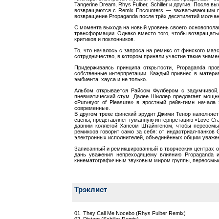
Tangerine Dream, Rhys Fulber, Schiller и другие. Посл
возвращаются с Remix Encounters — захватывающим п
возвращение Propaganda после трёх десятилетий молчани
С момента выхода на новый уровень своего основополага
трансформации. Однако вместо того, чтобы возвращать
критиков и поклонников.
То, что началось с запроса на ремикс от финского ма
сотрудничество, в котором приняли участие такие знаменит
Придерживаясь принципа открытости, Propaganda про
собственные интерпретации. Каждый привнес в матери
эмбиента, хауса и не только.
Альбом открывается Райсом Фулбером с задумчивой, 
пневматический стум. Далее Шиллер предлагает мощны
«Purveyor of Pleasure» в яростный рейв-гимн начал
современные.
В другом треке финский эрудит Джими Тенор наполняет 
сцены, представляет туманную интерпретацию «Love Cra
давним коллегой Хансом Штайнгеном, чтобы переосмыс
ремиксов говорит само за себя: от индастриал-панков 
электронных исполнителей, объединённых общим уважен
Записанный и ремикшированный в творческих центрах от
дань уважения непреходящему влиянию Propaganda и
кинематографичным звуковым миром группы, переосмысли
Трэклист
01. They Call Me Nocebo (Rhys Fulber Remix)