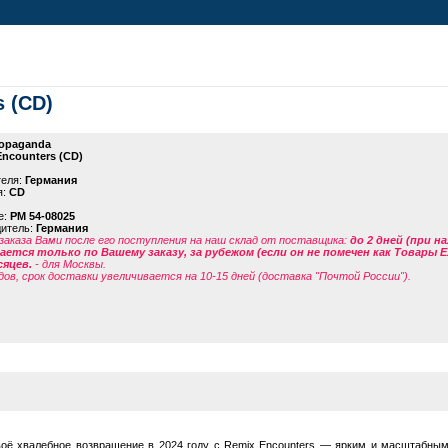
 (CD)
opaganda
ncounters (CD)
теля:
Германия
я:
CD
е:
PM 54-08025
дитель:
Германия
заказа Вами после его поступления на наш склад от поставщика
:
до 2 дней (при н
ется только по Вашему заказу, за рубежом (если он не помечен как Товары 
сяцев.
- для Москвы.
дов, срок доставки увеличивается на 10-15 дней (доставка "Почтой России").
оё хвалебное возвращение в 2024 году с Remix Encounters — ярким и масштабным