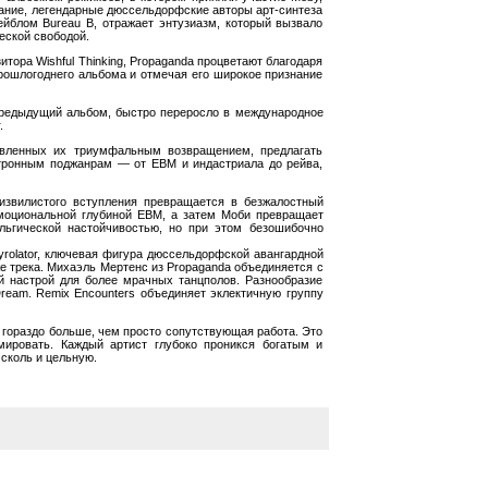
знание, легендарные дюссельдорфские авторы арт-синтеза
блом Bureau B, отражает энтузиазм, который вызвало
еской свободой.
тора Wishful Thinking, Propaganda процветают благодаря
рошлогоднего альбома и отмечая его широкое признание
 предыдущий альбом, быстро переросло в международное
.
новленных их триумфальным возвращением, предлагать
ктронным поджанрам — от EBM и индастриала до рейва,
извилистого вступления превращается в безжалостный
эмоциональной глубиной EBM, а затем Моби превращает
льгической настойчивостью, но при этом безошибочно
yrolator, ключевая фигура дюссельдорфской авангардной
е трека. Михаэль Мертенс из Propaganda объединяется с
й настрой для более мрачных танцполов. Разнообразие
Dream. Remix Encounters объединяет эклектичную группу
 гораздо больше, чем просто сопутствующая работа. Это
ировать. Каждый артист глубоко проникся богатым и
сколь и цельную.