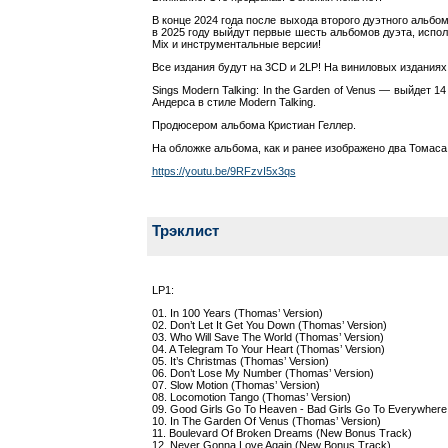
В конце 2024 года после выхода второго дуэтного альбо
в 2025 году выйдут первые шесть альбомов дуэта, испол
Mix и инструментальные версии!
Все издания будут на 3CD и 2LP! На виниловых изданиях
Sings Modern Talking: In the Garden of Venus — выйдет 
Андерса в стиле Modern Talking.
Продюсером альбома Кристиан Геллер.
На обложке альбома, как и ранее изображено два Томаса 
https://youtu.be/9RFzvI5x3qs
Трэклист
LP1:
01. In 100 Years (Thomas’ Version)
02. Don’t Let It Get You Down (Thom
03. Who Will Save The World (Thomas’ Versi
04. A Telegram To Your Heart (Thom
05. It’s Christmas (Thomas’ 
06. Don’t Lose My Number (Thoma
07. Slow Motion (Thomas’ V
08. Locomotion Tango (Thomas’
09. Good Girls Go To Heaven - Bad Girls Go To Eve
10. In The Garden Of Venus (Tho
11. Boulevard Of Broken Dreams (Ne
12. Never Gonna Love Again (New Bonus Track)