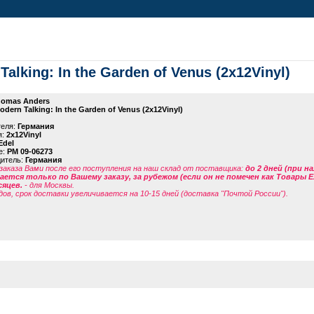
alking: In the Garden of Venus (2x12Vinyl)
omas Anders
odern Talking: In the Garden of Venus (2x12Vinyl)
теля:
Германия
я:
2x12Vinyl
Edel
е:
PM 09-06273
дитель:
Германия
заказа Вами после его поступления на наш склад от поставщика
:
до 2 дней (при н
ется только по Вашему заказу, за рубежом (если он не помечен как Товары 
сяцев.
- для Москвы.
дов, срок доставки увеличивается на 10-15 дней (доставка "Почтой России").