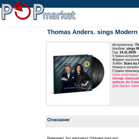
Thomas Anders. sings Modern T
Исполнитель:
Th
Альбом:
sings M
Год:
14.11.2025
Страна исполни
Формат носител
Лэйбл:
Stars by 
Номер в каталог
Страна произво
Срок получения 
товар заказыва
недель до 3 ме
Для других горо
Описание
Внимание! Это предзаказ! Обложки пока нет!