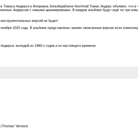
ма Томаса Андерса и Флориана Зильберайзена Nochmal! Томас Андерс объявил, что в ч
ненные Андерсом с новыми аранжировками. В каждом альбоме будут ещё по три новых 
 инструментальных версий не будет!
14 ноября 2025 года. В альбоме представлены заново записанные версии всех компози
Андерса: молодой из 1980-х годов и из настоящего времени.
as’ Version)
on)
as’ Version)
Version)
s’ Version)
ersion)
 Version)
rywhere (Thomas’ Version)
mas’ Version)
w Bonus Track)