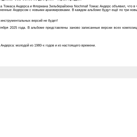
ма Томаса Андерса и Флориана Зильберайзена Nochmal! Томас Андерс объявил, что в ч
ненные Андерсом с новыми аранжировками. В каждом альбоме будут ещё по три новых 
 инструментальных версий не будет!
октября 2025 года. В альбоме представлены заново записанные версии всех композиц
Андерса: молодой из 1980-х годов и из настоящего времени.
)
sion)
sion)
sion)
sion)
sion)
sion)