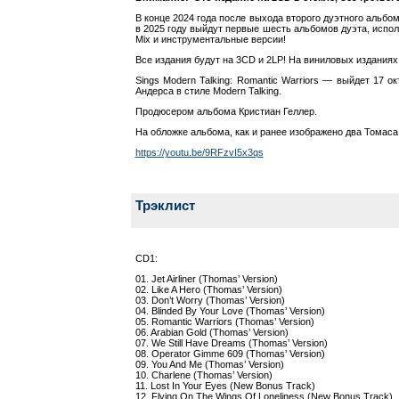
В конце 2024 года после выхода второго дуэтного альбо
в 2025 году выйдут первые шесть альбомов дуэта, испол
Mix и инструментальные версии!
Все издания будут на 3CD и 2LP! На виниловых изданиях
Sings Modern Talking: Romantic Warriors — выйдет 17 
Андерса в стиле Modern Talking.
Продюсером альбома Кристиан Геллер.
На обложке альбома, как и ранее изображено два Томаса 
https://youtu.be/9RFzvI5x3qs
Трэклист
CD1:
01. Jet Airliner (Thomas’ Version)
02. Like A Hero (Thomas’ Version
03. Don’t Worry (Thomas’ Ver
04. Blinded By Your Love (Thomas’ Version)
05. Romantic Warriors (Thomas’ Version)
06. Arabian Gold (Thomas’ Ver
07. We Still Have Dreams (Thomas’ Ver
08. Operator Gimme 609 (Thomas’ Ver
09. You And Me (Thomas’ Ver
10. Charlene (Thomas’ Ver
11. Lost In Your Eyes (New Bonus Track)
12. Flying On The Wings Of Loneliness (New Bonus Track)