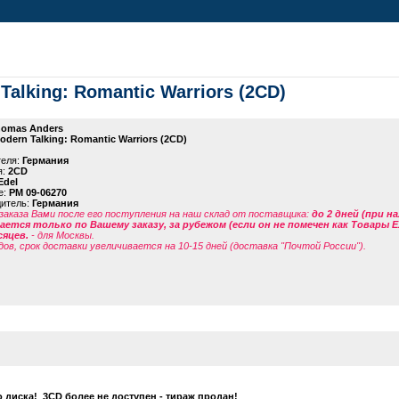
Talking: Romantic Warriors (2CD)
omas Anders
odern Talking: Romantic Warriors (2CD)
теля:
Германия
я:
2CD
Edel
е:
PM 09-06270
дитель:
Германия
заказа Вами после его поступления на наш склад от поставщика
:
до 2 дней (при н
ется только по Вашему заказу, за рубежом (если он не помечен как Товары 
сяцев.
- для Москвы.
дов, срок доставки увеличивается на 10-15 дней (доставка "Почтой России").
о диска! 3CD более не доступен - тираж продан!