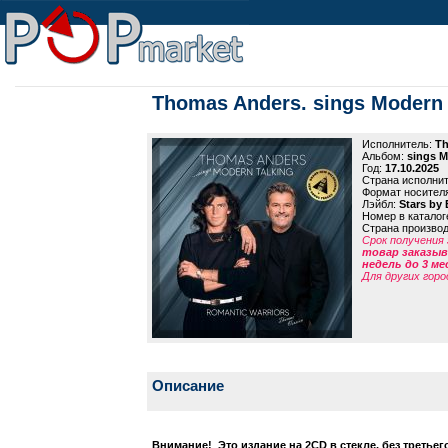
Thomas Anders. sings Modern 
Исполнитель:
Th
Альбом:
sings M
Год:
17.10.2025
Страна исполни
Формат носител
Лэйбл:
Stars by 
Номер в каталог
Страна произво
Срок получения 
товар заказыва
недель до 3 ме
Для других горо
Описание
Внимание! Это издание на 2CD в стекле, без третьег