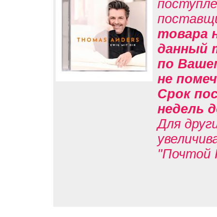
поступле
поставщ
товара н
данный 
по Вашем
не помеч
Срок пос
недель д
Для друг
увеличив
"Почтой 