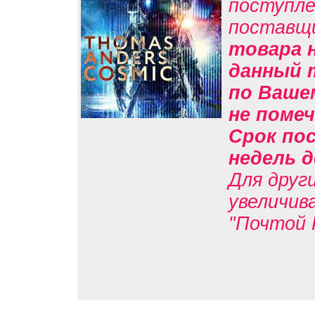
поступле
поставщ
товара н
данный 
по Вашем
не помеч
Срок пос
недель д
Для друг
увеличив
"Почтой 