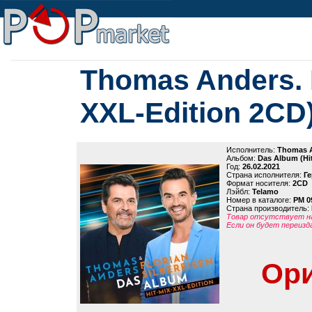
Thomas Anders. 
XXL-Edition 2CD
Исполнитель:
Thomas A
Альбом:
Das Album (Hi
Год:
26.02.2021
Страна исполнителя:
Г
Формат носителя:
2CD
Лэйбл:
Telamo
Номер в каталоге:
PM 0
Страна производитель:
Товар отсутствует на
Если он будет переизд
Ори