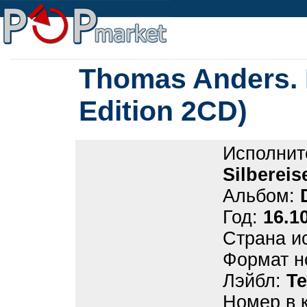
Thomas Anders. 
Edition 2CD)
Исполнит
Silbereis
Альбом:
Год:
16.1
Страна и
Формат н
Лэйбл:
T
Номер в 