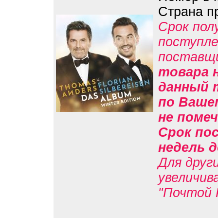
Страна п
Срок пол
поступле
поставщ
товара н
данный 
по Вашем
не помеч
Срок пос
недель д
Для друг
увеличив
"Почтой 