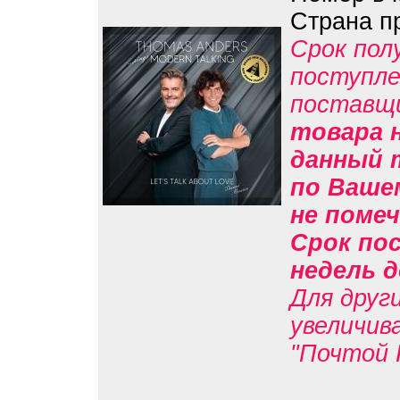
Страна п
Срок пол
поступле
поставщ
товара н
данный 
по Вашем
не помеч
Срок пос
недель д
Для друг
увеличив
"Почтой 