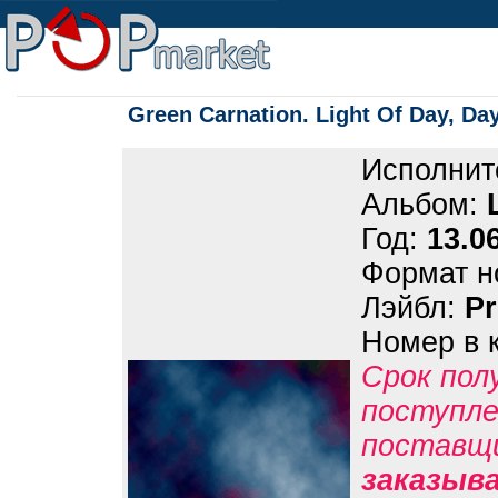
Green Carnation. Light Of Day, Da
Исполнит
Альбом:
Год:
13.0
Формат н
Лэйбл:
P
Номер в 
Срок пол
поступле
поставщ
заказыв