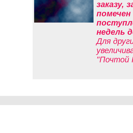
заказу, 
помечен 
поступл
недель д
Для друг
увеличив
"Почтой 