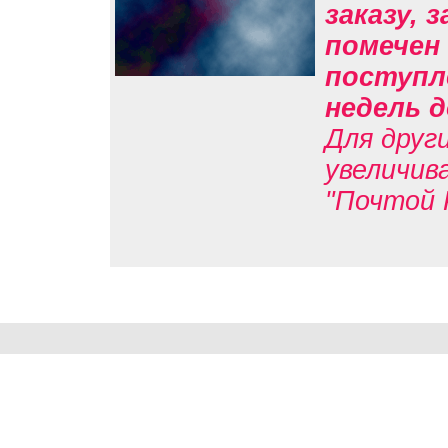
заказу, 
помечен 
поступл
недель д
Для друг
увеличив
"Почтой 