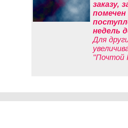
заказу, 
помечен 
поступл
недель д
Для друг
увеличив
"Почтой 