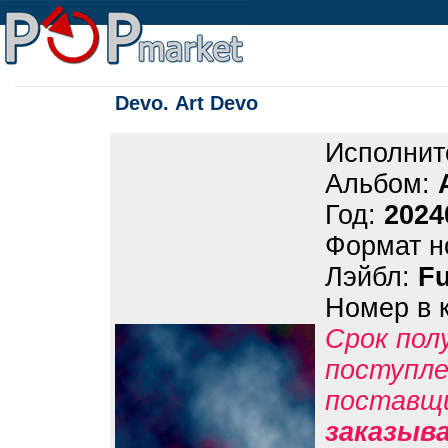
Devo. Art Devo
Исполнит
Альбом:
Год:
2024
Формат н
Лэйбл:
Fu
Номер в 
Срок пол
поступле
поставщ
заказыв