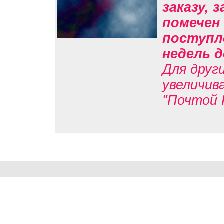
заказу, 
помечен 
поступл
недель д
Для друг
увеличив
"Почтой 