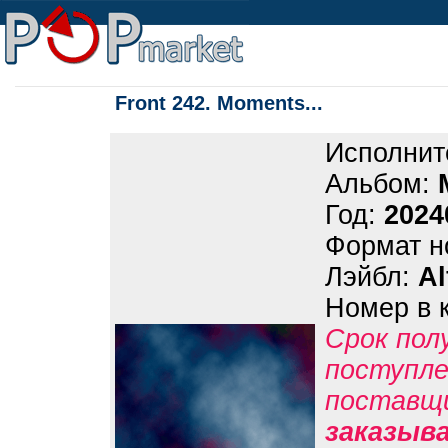
Front 242. Moments...
Исполнит
Альбом:
Год:
2024
Формат н
Лэйбл:
Al
Номер в 
Срок пол
поступле
поставщ
заказыв