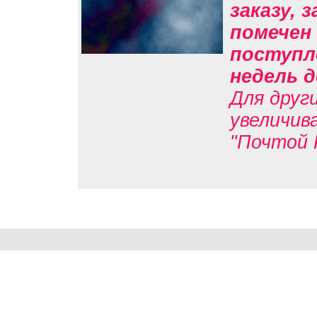
заказу, 
помечен 
поступл
недель д
Для друг
увеличив
"Почтой 