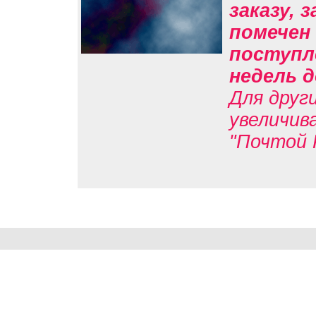
заказу, 
помечен 
поступл
недель д
Для друг
увеличив
"Почтой 