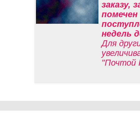
заказу, 
помечен 
поступл
недель д
Для друг
увеличив
"Почтой 