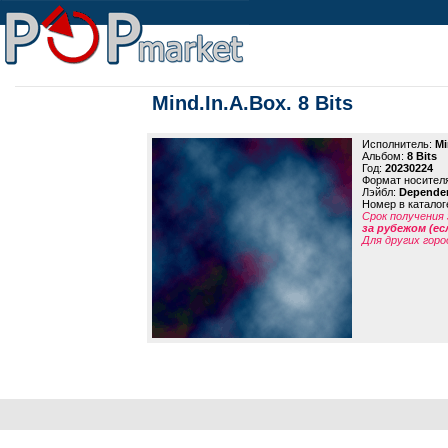
Mind.In.A.Box. 8 Bits
Исполнитель:
Mi
Альбом:
8 Bits
Год:
20230224
Формат носител
Лэйбл:
Depende
Номер в каталог
Срок получения 
за рубежом (ес
Для других горо