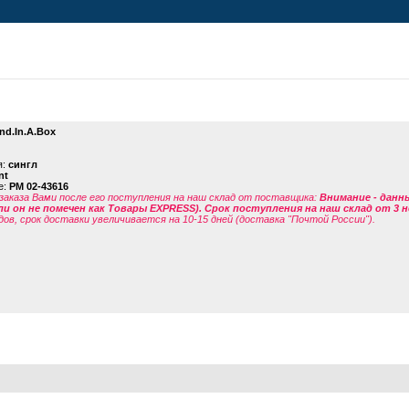
nd.In.A.Box
я:
сингл
nt
е:
PM 02-43616
заказа Вами после его поступления на наш склад от поставщика
:
Внимание - данн
ли он не помечен как Товары EXPRESS). Срок поступления на наш склад от 3 н
дов, срок доставки увеличивается на 10-15 дней (доставка "Почтой России").