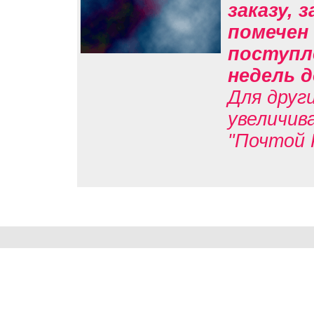
заказу, 
помечен 
поступл
недель д
Для друг
увеличив
"Почтой 