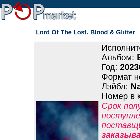
Lord Of The Lost. Blood & Glitter
Исполнит
Альбом:
Год:
2023
Формат н
Лэйбл:
N
Номер в 
Срок пол
поступле
поставщ
заказыв