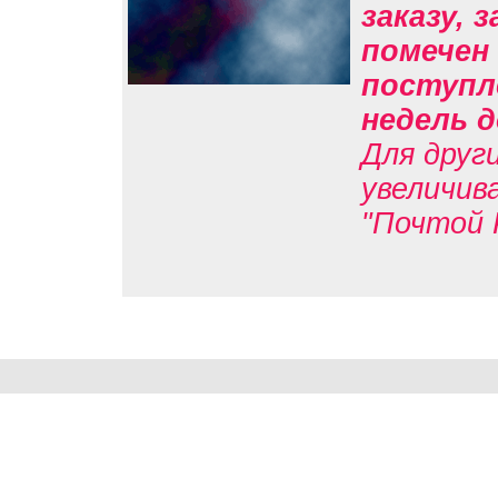
заказу, 
помечен 
поступл
недель д
Для друг
увеличив
"Почтой 