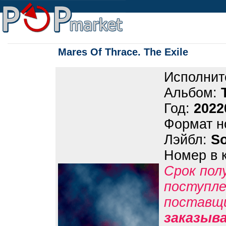
Mares Of Thrace. The Exile
Исполнит
Альбом:
Год:
2022
Формат н
Лэйбл:
S
Номер в 
Срок пол
поступле
поставщ
заказыв