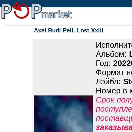
Axel Rudi Pell. Lost Xxiii
Исполнит
Альбом:
Год:
2022
Формат н
Лэйбл:
S
Номер в 
Срок пол
поступле
поставщ
заказыв