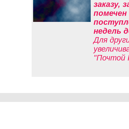
заказу, 
помечен 
поступл
недель д
Для друг
увеличив
"Почтой 