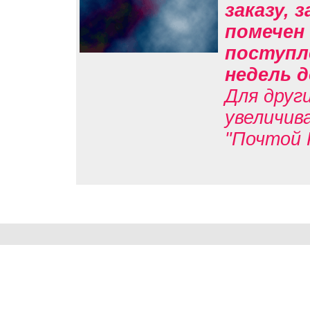
заказу, 
помечен 
поступл
недель д
Для друг
увеличив
"Почтой 