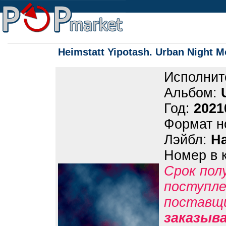
Heimstatt Yipotash. Urban Night M
Исполнит
Альбом:
Год:
2021
Формат н
Лэйбл:
Ha
Номер в 
Срок пол
поступле
поставщ
заказыв