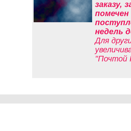
заказу, 
помечен 
поступл
недель д
Для друг
увеличив
"Почтой 