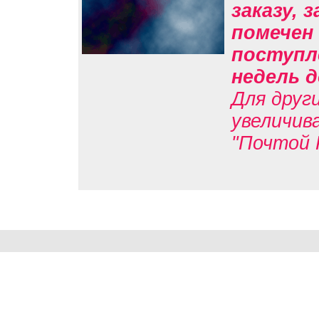
заказу, 
помечен 
поступл
недель д
Для друг
увеличив
"Почтой 