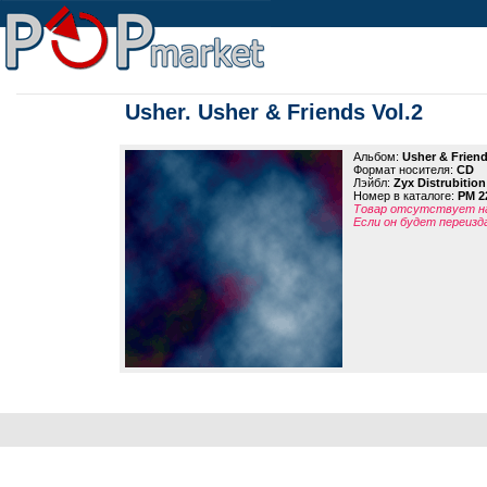
Usher. Usher & Friends Vol.2
Альбом:
Usher & Friend
Формат носителя:
CD
Лэйбл:
Zyx Distrubition
Номер в каталоге:
PM 2
Товар отсутствует на
Если он будет переизд