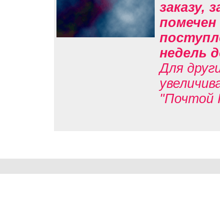
заказу, 
помечен 
поступл
недель д
Для друг
увеличив
"Почтой 