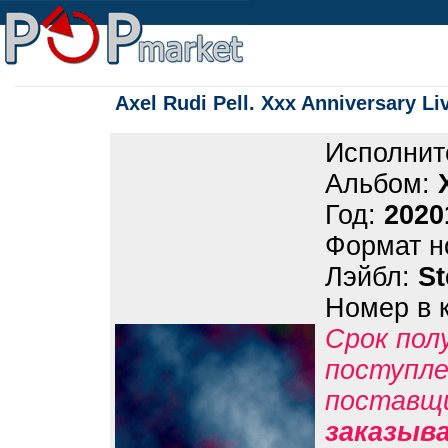
Axel Rudi Pell. Xxx Anniversary Li
Исполнит
Альбом:
Год:
2020
Формат н
Лэйбл:
S
Номер в 
Срок пол
поступле
поставщ
заказыв