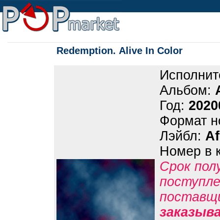
Redemption. Alive In Color
Исполнит
Альбом:
Год:
2020
Формат н
Лэйбл:
A
Номер в 
Срок пол
поступле
поставщ
заказыв