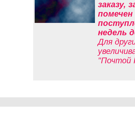
заказу, 
помечен 
поступл
недель д
Для друг
увеличив
"Почтой 