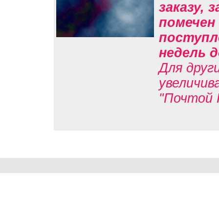
заказу, 
помечен 
поступл
недель д
Для друг
увеличив
"Почтой 