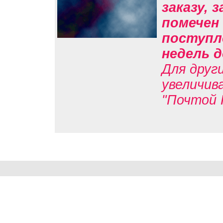
заказу, 
помечен 
поступл
недель д
Для друг
увеличив
"Почтой 