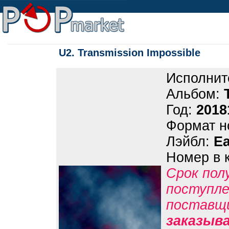
U2. Transmission Impossible
Исполнит
Альбом:
Год:
2018
Формат н
Лэйбл:
Ea
Номер в 
Срок пол
поступле
поставщ
заказыв