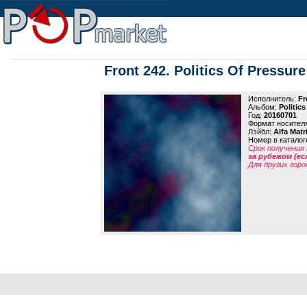
Front 242. Politics Of Pressure
Исполнитель:
Fr
Альбом:
Politics
Год:
20160701
Формат носител
Лэйбл:
Alfa Matr
Номер в каталог
Срок получения 
за рубежом (ес
Для других горо