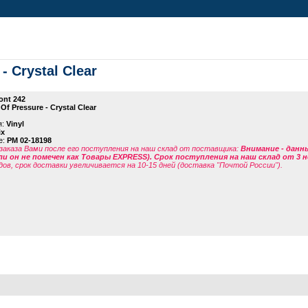
 - Crystal Clear
ont 242
 Of Pressure - Crystal Clear
я:
Vinyl
ix
е:
PM 02-18198
заказа Вами после его поступления на наш склад от поставщика
:
Внимание - данн
ли он не помечен как Товары EXPRESS). Срок поступления на наш склад от 3 н
дов, срок доставки увеличивается на 10-15 дней (доставка "Почтой России").