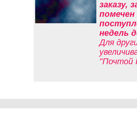
заказу, 
помечен 
поступл
недель д
Для друг
увеличив
"Почтой 