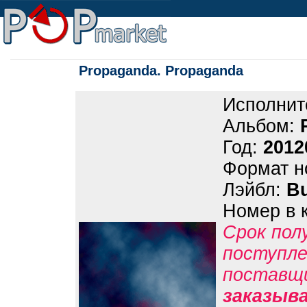
Propaganda. Propaganda
Исполнит
Альбом:
Год:
2012
Формат н
Лэйбл:
B
Номер в 
Срок пол
поступле
поставщ
заказыв