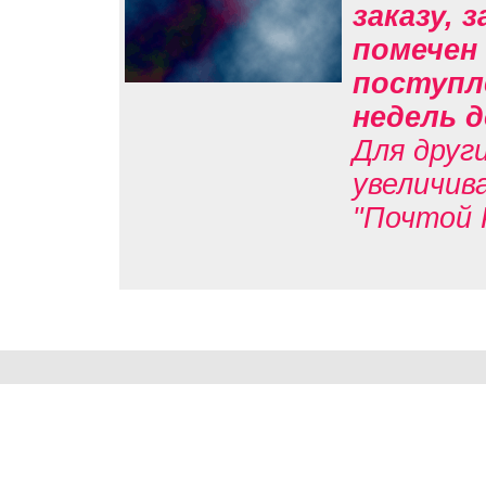
заказу, 
помечен 
поступл
недель д
Для друг
увеличив
"Почтой 