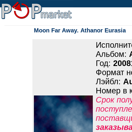
Moon Far Away. Athanor Eurasia
Исполнит
Альбом:
Год:
2008
Формат н
Лэйбл:
A
Номер в 
Срок пол
поступле
поставщ
заказыв