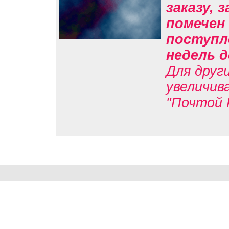
заказу, 
помечен 
поступл
недель д
Для друг
увеличив
"Почтой 