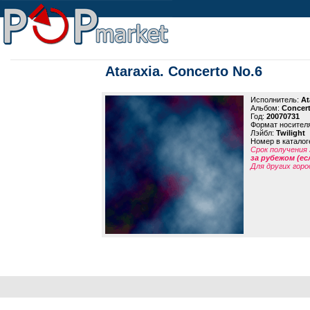
Ataraxia. Concerto No.6
Исполнитель:
At
Альбом:
Concert
Год:
20070731
Формат носител
Лэйбл:
Twilight
Номер в каталог
Срок получения 
за рубежом (ес
Для других горо