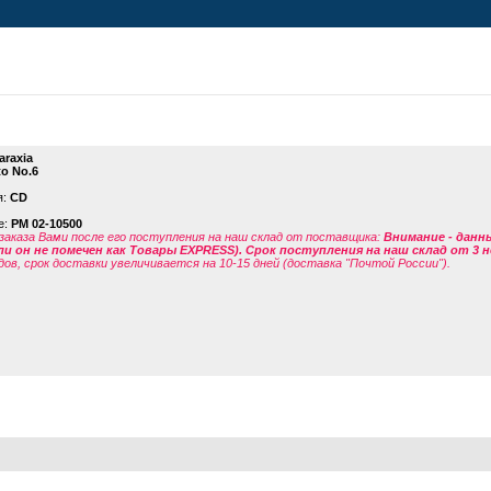
araxia
o No.6
я:
CD
е:
PM 02-10500
заказа Вами после его поступления на наш склад от поставщика
:
Внимание - данн
ли он не помечен как Товары EXPRESS). Срок поступления на наш склад от 3 н
дов, срок доставки увеличивается на 10-15 дней (доставка "Почтой России").