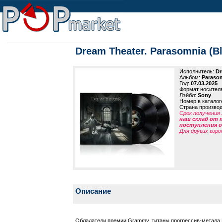
Dream Theater. Parasomnia (Bl
Исполнитель:
Dr
Альбом:
Parasom
Год:
07.03.2025
Формат носител
Лэйбл:
Sony
Номер в каталог
Страна произво
Срок получения 
наш склад от 
поступления от
Для других горо
Описание
Обладатели премии Grammy, титаны прогрессив-метала