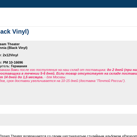
ack Vinyl)
eam Theater
nia (Black Vinyl)
я:
2x12Vinyl
е:
PM 10-16696
дитель:
Германия
заказа Вами после его поступления на наш склад от поставщика
:
до 2 дней (при н
поставщика в течении 5-6 дней. Если товар отсутствует на складе поставщи
 14 дней до 1,5 месяцев.
- для Москвы.
дов, срок доставки увеличивается на 10-15 дней (доставка "Почтой России").
 Dream Theater возвращаются со своим шестнадцатым студийным альбомом «Parasom