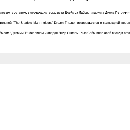
льтовым составом, включающим вокалиста Джеймса Лабри, гитариста Джона Петруччи
тельной "The Shadow Man Incident" Dream Theater возвращаются с коллекцией песен
еймсом "Джимми Т" Меслином и сведен Энди Снипом. Хью Сайм внес свой вклад в офо