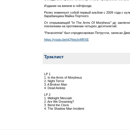
Издание на виниле в гейтфолде.
Релиз знаменует собой первый альбом с 2009 года с ку
барабанщика Майка Портного.
От открывающей "In The Arms Of Morpheus" до заключи
поклонники на протяжении четырех десятилетий.
"Parasomnia" был спродюсирован Петруччи, записан Дж
https://youtu.be/qQNwclvMRXE
Трэклист
LP 1
1. In the Arms of Morpheus
2. Night Terror
3. A Broken Man
4. Dead Asleep
LP 2
1. Midnight Messiah
2. Are We Dreaming?
3. Bend the Clock
4. The Shadow Man Incident