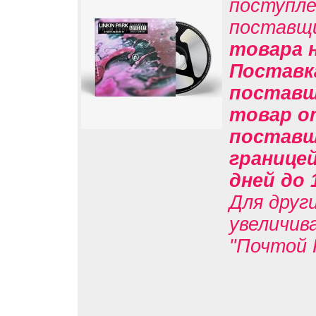
поступле
поставщ
товара н
Поставк
поставщи
товар о
поставщи
границе
дней до 
Для друг
увеличив
"Почтой 