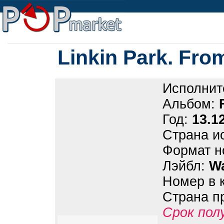
Linkin Park. Fro
Исполнит
Альбом:
Год:
13.1
Страна и
Формат н
Лэйбл:
Wa
Номер в 
Страна п
Срок пол