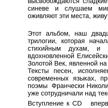
высвобождаются сладкие
синеве и слушаем ми
оживляют эти места, живу
Этот альбом, наш двадц
трилогии, которая нача
стихийным духам, и к
вдохновленной Елисейск
Золотой Век, явленной н
Тексты песен, исполня
современных языках, пр
поэмы Франчески Николи
уже сотрудничали над те
Вступление к CD впервы