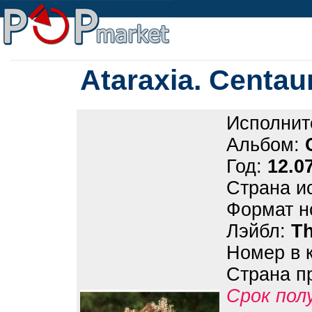
Ataraxia. Centau
Исполнит
Альбом:
Год:
12.0
Страна и
Формат н
Лэйбл:
Th
Номер в 
Страна п
Срок пол