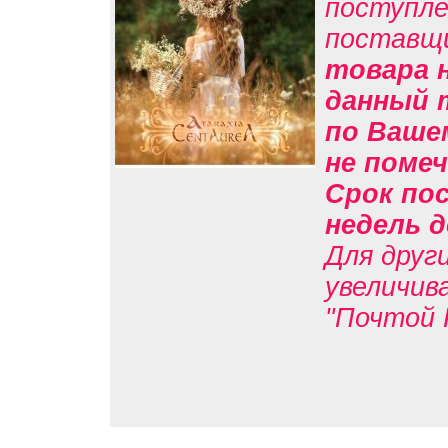
поступле
поставщ
товара н
данный 
по Вашем
не помеч
Срок пос
недель д
Для друг
увеличив
"Почтой 