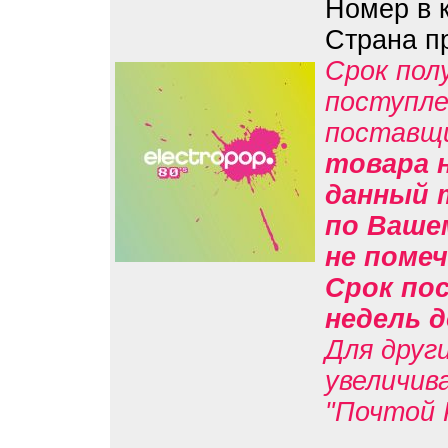
Номер в 
Страна п
Срок пол
поступле
поставщ
товара н
данный 
по Вашем
не помеч
Срок пос
недель д
Для друг
увеличив
"Почтой 