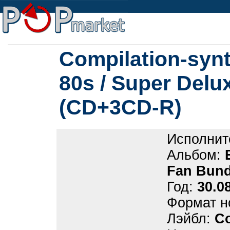
Compilation-synt
80s / Super Delu
(CD+3CD-R)
Исполнит
Альбом:
Fan Bund
Год:
30.0
Формат н
Лэйбл:
C