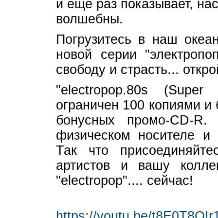
и еще раз показывает, на
волшебны.
Погрузитесь в наш океан
новой серии "электропоп
свободу и страсть... откр
"electropop.80s (Supe
ограничен 100 копиями и
бонусных промо-CD-R.
физическом носителе и 
Так что присоединяйт
артистов и вашу колл
"electropop".... сейчас!
https://youtu.be/t8E0T8QI