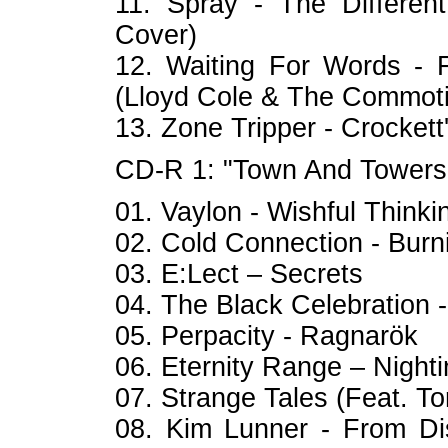
11. Spray - The Different
Cover)
12. Waiting For Words - 
(Lloyd Cole & The Commot
13. Zone Tripper - Crocke
CD-R 1: "Town And Towers 
01. Vaylon - Wishful Thinki
02. Cold Connection - Burn
03. E:Lect – Secrets
04. The Black Celebration -
05. Perpacity - Ragnarök
06. Eternity Range – Nighti
07. Strange Tales (Feat. Tor
08. Kim Lunner - From Di