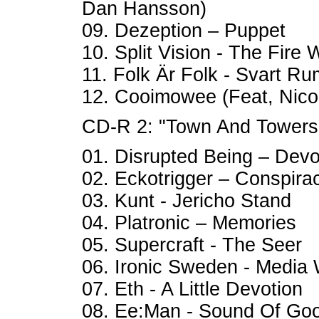
Dan Hansson)
09. Dezeption – Puppet
10. Split Vision - The Fire 
11. Folk Är Folk - Svart Ru
12. Cooimowee (Feat, Nicole
CD-R 2: "Town And Towers 
01. Disrupted Being – Dev
02. Eckotrigger – Conspira
03. Kunt - Jericho Stand
04. Platronic – Memories
05. Supercraft - The Seer
06. Ironic Sweden - Media
07. Eth - A Little Devotion
08. Ee:Man - Sound Of Go