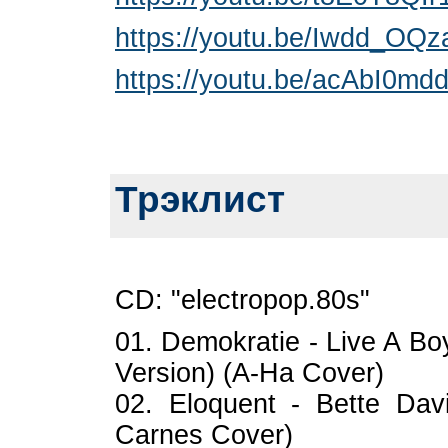
https://youtu.be/Iwdd_OQ
https://youtu.be/acAbI0md
Трэклист
CD: "electropop.80s"
01. Demokratie - Live A Bo
Version) (A-Ha Cover)
02. Eloquent - Bette Dav
Carnes Cover)