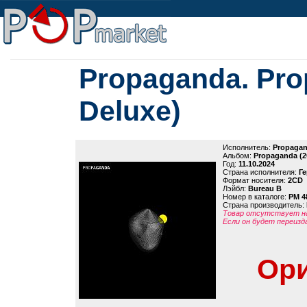
Propaganda. Pr
Deluxe)
Исполнитель:
Propaga
Альбом:
Propaganda (2
Год:
11.10.2024
Страна исполнителя:
Г
Формат носителя:
2CD
Лэйбл:
Bureau B
Номер в каталоге:
PM 4
Страна производитель:
Товар отсутствует на
Если он будет переизд
Ори