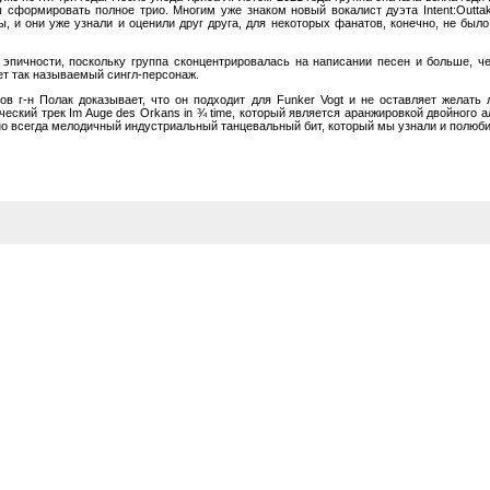
ы сформировать полное трио. Многим уже знаком новый вокалист дуэта Intent:Outta
пы, и они уже узнали и оценили друг друга, для некоторых фанатов, конечно, не бы
о эпичности, поскольку группа сконцентрировалась на написании песен и больше, ч
ет так называемый сингл-персонаж.
в г-н Полак доказывает, что он подходит для Funker Vogt и не оставляет желать 
ический трек Im Auge des Orkans in ¾ time, который является аранжировкой двойного
но всегда мелодичный индустриальный танцевальный бит, который мы узнали и полюб