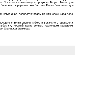
ke. Поскольку композитор и продюсер Геррит Томас уже
ло большим сюрпризом, что Бастиан Полак был нанят для
ем когда-либо, сосредоточилась на гимновом характере.
лучшего с точки зрения гибкости вокального диапазона,
 альбома и, пожалуй, единственным настоящим прорывом.
или благодаря фанкерам.