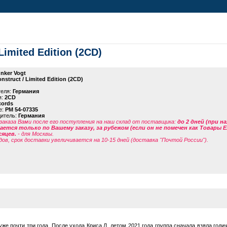
Limited Edition (2CD)
nker Vogt
onstruct / Limited Edition (2CD)
теля:
Германия
я:
2CD
cords
е:
PM 54-07335
дитель:
Германия
заказа Вами после его поступления на наш склад от поставщика
:
до 2 дней (при н
ется только по Вашему заказу, за рубежом (если он не помечен как Товары 
сяцев.
- для Москвы.
дов, срок доставки увеличивается на 10-15 дней (доставка "Почтой России").
же почти три года. После ухода Криса Л. летом 2021 года группа сначала взяла год