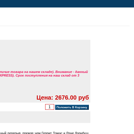
аличие товара на нашем складе). Внимание - данный
EXPRESS). Срок поступления на наш склад от 3
Цена: 2676.00 руб
ичный перерыв, прежде чем Геррит Томас и Рене Дорнбуш