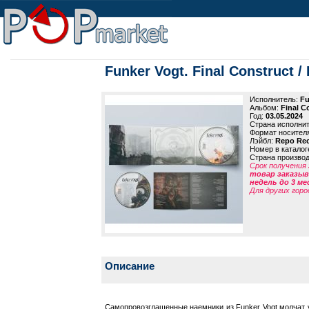
Funker Vogt. Final Construct / 
Исполнитель:
Fu
Альбом:
Final C
Год:
03.05.2024
Страна исполни
Формат носител
Лэйбл:
Repo Re
Номер в каталог
Страна произво
Срок получения 
товар заказыва
недель до 3 ме
Для других горо
Описание
Самопровозглашенные наемники из Funker Vogt молчат у