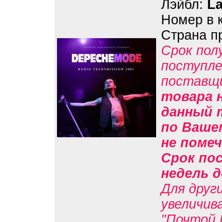
Лэйбл:
La
Номер в 
Страна п
Срок пол
поступле
поставщ
товара н
данный 
по Вашем
не помеч
Срок пос
недель д
Для друг
увеличив
"Почтой 