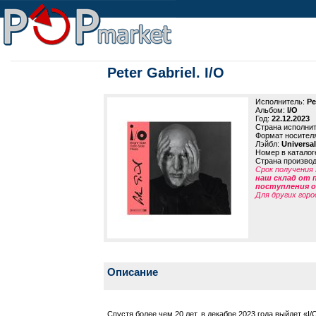
Peter Gabriel. I/O
Исполнитель:
Pe
Альбом:
I/O
Год:
22.12.2023
Страна исполни
Формат носител
Лэйбл:
Universal
Номер в каталог
Страна произво
Срок получения 
наш склад от 
поступления от
Для других горо
Описание
Спустя более чем 20 лет, в декабре 2023 года выйдет «