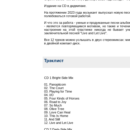
Издание на CD в диджипаке.
На протяжении 2023 года музыкант выпускал новую пес
полюбоваться готовой работой.
И что это за работа - умные и продуманные песни альбо
- является повторяющимся мотивом, но также и течени
настроение на этой пластинке никогда не бывает у
заключительной песней "Live and Let Live".
Все 12 треков можно услышать в двух стереомиксах: м
в двойной компакт-диск.
Трэклист
CD 1 Bright-Side Mix
01. Panopticom
02. The Court
03. Playing for Time
04. I/O
05. Four Kinds of Horses
06. Road to Joy
07. So Much
08. Olive Tree
09. Love Can Heal
10. This Is Home
11. And Still
12. Live and Let Live
CD 2 Dark-Side Mix