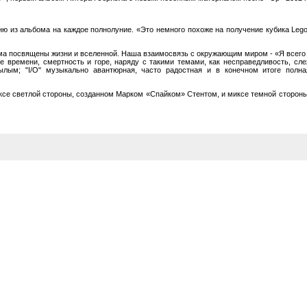
ню из альбома на каждое полнолуние. «Это немного похоже на получение кубика Leg
ма посвящены жизни и вселенной. Наша взаимосвязь с окружающим миром - «Я всего ли
е времени, смертность и горе, наряду с такими темами, как несправедливость, сле
нылым; "I/O" музыкально авантюрная, часто радостная и в конечном итоге полн
иксе светлой стороны, созданном Марком «Спайком» Стентом, и миксе темной сторон