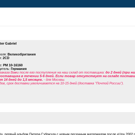
ter Gabriel
теля:
Великобритания
я:
2CD
е:
PM 10-16160
дитель:
Германия
заказа Вами после его поступления на наш склад от поставщика
:
до 2 дней (при н
поставщика в течении 5-6 дней. Если товар отсутствует на складе поставщи
 14 дней до 1,5 месяцев.
- для Москвы.
дов, срок доставки увеличивается на 10-15 дней (доставка "Почтой России").
I/O», первый альбом Питера Гэбриэла с новым песенным материалом после «Up» 2002 г