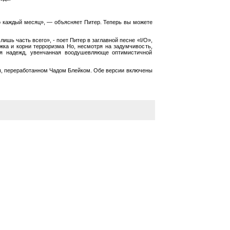
o каждый месяц», — объясняет Питер. Теперь вы можете
шь часть всего», - поет Питер в заглавной песне «I/O»,
жка и корни терроризма Но, несмотря на задумчивость,
ая надежд, увенчанная воодушевляюще оптимистичной
ы, переработанном Чадом Блейком. Обе версии включены