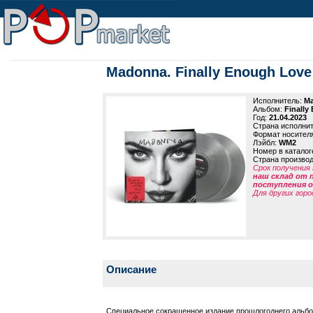
Madonna. Finally Enough Love (
Исполнитель:
M
Альбом:
Finally
Год:
21.04.2023
Страна исполни
Формат носител
Лэйбл:
WM2
Номер в каталог
Страна произво
Срок получения 
наш склад от 
поступления от
Для других горо
Описание
Специальное сокращенное издание прошлогоднего аль