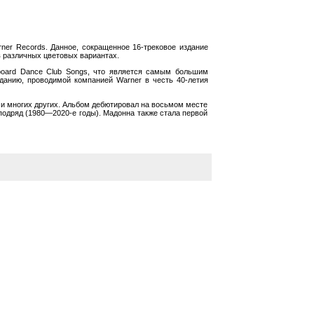
er Records. Данное, сокращенное 16-трековое издание
в различных цветовых вариантах.
lboard Dance Club Songs, что является самым большим
зданию, проводимой компанией Warner в честь 40-летия
и и многих других. Альбом дебютировал на восьмом месте
подряд (1980—2020-е годы). Мадонна также стала первой