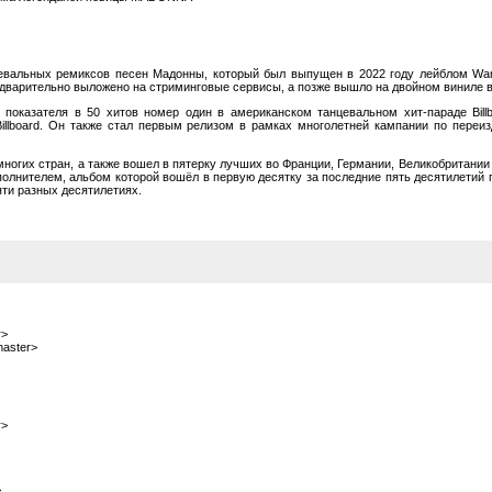
цевальных ремиксов песен Мадонны, который был выпущен в 2022 году лейблом Warn
редварительно выложено на стриминговые сервисы, а позже вышло на двойном виниле 
показателя в 50 хитов номер один в американском танцевальном хит-параде Bil
illboard. Он также стал первым релизом в рамках многолетней кампании по переи
многих стран, а также вошел в пятерку лучших во Франции, Германии, Великобритани
сполнителем, альбом которой вошёл в первую десятку за последние пять десятилетий 
ти разных десятилетиях.
r>
master>
r>
>