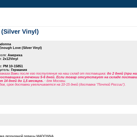
Silver Vinyl)
adonna
 Enough Love (Silver Vinyl)
теля:
Америка
я:
2x12Vinyl
е:
PM 10-15851
дитель:
Германия
заказа Вами после его поступления на наш склад от поставщика
:
до 2 дней (при н
поставщика в течении 5-6 дней. Если товар отсутствует на складе поставщи
 14 дней до 1,5 месяцев.
- для Москвы.
дов, срок доставки увеличивается на 10-15 дней (доставка "Почтой России").
бома легенданой певицы MADONNA