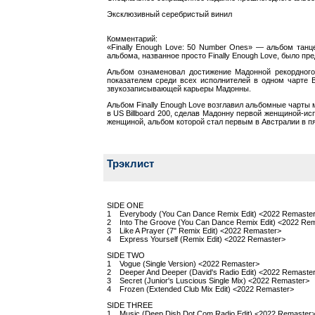
Эксклюзивный серебристый винил
Комментарий:
«Finally Enough Love: 50 Number Ones» — альбом тан
альбома, названное просто Finally Enough Love, было п
Альбом ознаменовал достижение Мадонной рекордного 
показателем среди всех исполнителей в одном чарте B
звукозаписывающей карьеры Мадонны.
Альбом Finally Enough Love возглавил альбомные чарты 
в US Billboard 200, сделав Мадонну первой женщиной-и
женщиной, альбом которой стал первым в Австралии в пя
Трэклист
SIDE ONE
1 Everybody (You Can Dance Remix Edit) <2022 Remaste
2 Into The Groove (You Can Dance Remix Edit) <2022 Re
3 Like A Prayer (7" Remix Edit) <2022 Remaster>
4 Express Yourself (Remix Edit) <2022 Remaster>
SIDE TWO
1 Vogue (Single Version) <2022 Remaster>
2 Deeper And Deeper (David's Radio Edit) <2022 Remaste
3 Secret (Junior's Luscious Single Mix) <2022 Remaster>
4 Frozen (Extended Club Mix Edit) <2022 Remaster>
SIDE THREE
1 Music (Deep Dish Dot Com Radio Edit) <2022 Remaster