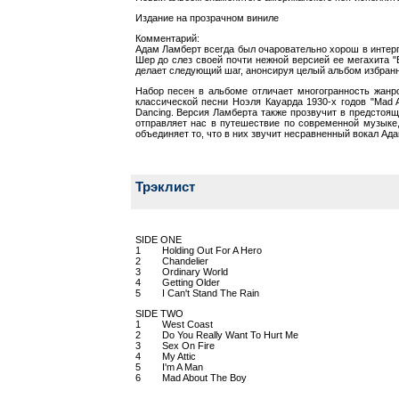
Издание на прозрачном виниле
Комментарий:
Адам Ламберт всегда был очаровательно хорош в интерпр
Шер до слез своей почти нежной версией ее мегахита "
делает следующий шаг, анонсируя целый альбом избранных
Набор песен в альбоме отличает многогранность жанро
классической песни Ноэля Кауарда 1930-х годов "Mad 
Dancing. Версия Ламберта также прозвучит в предстоящ
отправляет нас в путешествие по современной музыке, о
объединяет то, что в них звучит несравненный вокал Ад
Трэклист
SIDE ONE
1 Holding Out For A Hero
2 Chandelier
3 Ordinary World
4 Getting Older
5 I Can't Stand The Rain
SIDE TWO
1 West Coast
2 Do You Really Want To Hurt Me
3 Sex On Fire
4 My Attic
5 I'm A Man
6 Mad About The Boy