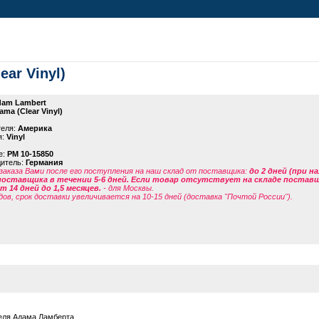
ar Vinyl)
am Lambert
ama (Clear Vinyl)
теля:
Америка
я:
Vinyl
е:
PM 10-15850
дитель:
Германия
заказа Вами после его поступления на наш склад от поставщика
:
до 2 дней (при н
поставщика в течении 5-6 дней. Если товар отсутствует на складе поставщи
 14 дней до 1,5 месяцев.
- для Москвы.
дов, срок доставки увеличивается на 10-15 дней (доставка "Почтой России").
еля Адама Ламберта