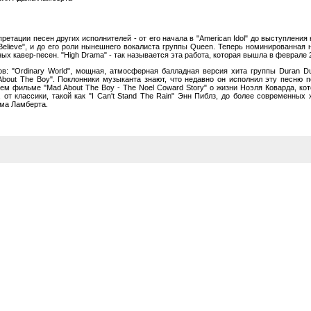
етации песен других исполнителей - от его начала в "American Idol" до выступления 
Believe", и до его роли нынешнего вокалиста группы Queen. Теперь номинированна
 кавер-песен. "High Drama" - так называется эта работа, которая вышла в феврале 2
в: "Ordinary World", мощная, атмосферная балладная версия хита группы Duran D
About The Boy". Поклонники музыканта знают, что недавно он исполнил эту песню п
ем фильме "Mad About The Boy - The Noel Coward Story" о жизни Ноэля Коварда, ко
т классики, такой как "I Can't Stand The Rain" Энн Пиблз, до более современных х
ама Ламберта.