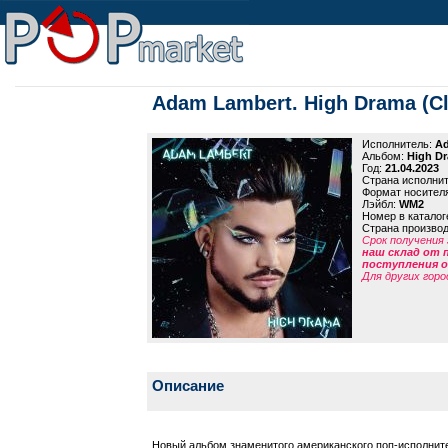
Adam Lambert. High Drama (Cle
Исполнитель:
Ad
Альбом:
High Dr
Год:
21.04.2023
Страна исполни
Формат носител
Лэйбл:
WM2
Номер в каталог
Страна произво
Срок получения 
наш склад от 
поступления от
Для других горо
Описание
Новый альбом знаменитого американского поп-исполнит