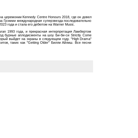
на церемонии Kennedy Centre Honours 2018, где он довел
я на Грэмми международная суперзвезда последовательно
023 года и стала его дебютом на Warner Music.
uran 1993 года, и прекрасная интерпретация Ламбертом
од бурные аплодисменты на шоу Би-би-си Strictly Come
торый выйдет на экраны в следующем году. "High Drama"
итов, таких как "Getting Older" Билли Айлиш. Все песни