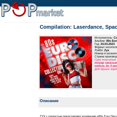
Compilation: Laserdance, Space
Исполнитель:
Co
Альбом:
80s Eur
Год:
24.03.2023
Формат носител
Лэйбл:
Zyx
Номер в каталог
Страна произво
Срок получения 
товар заказыва
недель до 3 ме
Для других горо
Описание
ZYX с гордостью представляет коллекцию «80s Euro Disco C