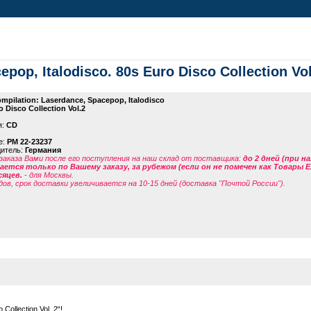
pop, Italodisco. 80s Euro Disco Collection Vol
mpilation: Laserdance, Spacepop, Italodisco
o Disco Collection Vol.2
я:
CD
е:
PM 22-23237
дитель:
Германия
заказа Вами после его поступления на наш склад от поставщика
:
до 2 дней (при н
ется только по Вашему заказу, за рубежом (если он не помечен как Товары 
сяцев.
- для Москвы.
дов, срок доставки увеличивается на 10-15 дней (доставка "Почтой России").
ollection Vol. 2“!