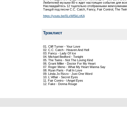
Любителей музыки 80-х ждет настоящее событие для все
Наслаждайтесь 12 тщательно отобранными жемчужинами 
Танцуй под песни C.C. Catch, Fancy, Fair Control, The Twin
https://youtu.be/0LxWI5kLnKA
Трэклист
01. Cliff Turner - Your Love
02. C.C. Catch - Heaven And Hell
03. Fancy - Lady Of Ice
04. Michael Bedford - Tonight
05. The Twins - Not The Loving Kind
06. Grant Miller - Doctor For My Heart
07. Roger Meno - What My Heart Wanna Say
08. Ryan Paris - Fall In Love
09. Linda Jo Rizzo - Just One Word
10. L‘ Affair - Secret Eyes
11. Fair Contro - l Angel Eyes
12. Fake - Donna Rouge