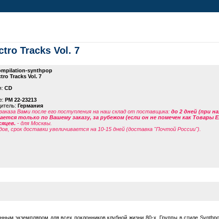
tro Tracks Vol. 7
mpilation-synthpop
tro Tracks Vol. 7
я:
CD
е:
PM 22-23213
дитель:
Германия
заказа Вами после его поступления на наш склад от поставщика
:
до 2 дней (при н
ется только по Вашему заказу, за рубежом (если он не помечен как Товары 
сяцев.
- для Москвы.
дов, срок доставки увеличивается на 10-15 дней (доставка "Почтой России").
нным экземпляром для всех поклонников клубной жизни 80-х. Группы в стиле Synthpop