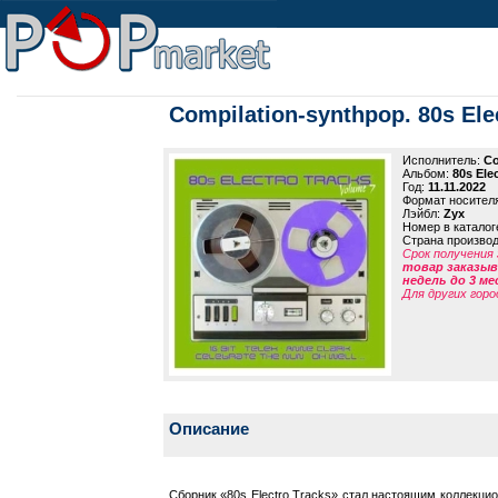
Compilation-synthpop. 80s Elec
Исполнитель:
Co
Альбом:
80s Elec
Год:
11.11.2022
Формат носител
Лэйбл:
Zyx
Номер в каталог
Страна произво
Срок получения 
товар заказыва
недель до 3 ме
Для других горо
Описание
Сборник «80s Electro Tracks» стал настоящим коллекцио