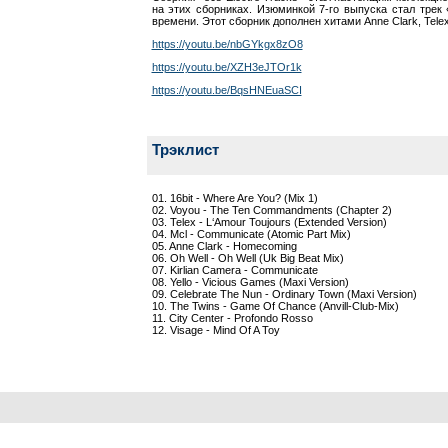
на этих сборниках. Изюминкой 7-го выпуска стал трек
времени. Этот сборник дополнен хитами Anne Clark, Telex,
https://youtu.be/nbGYkgx8zO8
https://youtu.be/XZH3eJTOr1k
https://youtu.be/BqsHNEuaSCI
Трэклист
01. 16bit - Where Are You? (Mix 1)
02. Voyou - The Ten Commandments (Chapter 2)
03. Telex - L‘Amour Toujours (Extended Version)
04. Mcl - Communicate (Atomic Part Mix)
05. Anne Clark - Homecoming
06. Oh Well - Oh Well (Uk Big Beat Mix)
07. Kirlian Camera - Communicate
08. Yello - Vicious Games (Maxi Version)
09. Celebrate The Nun - Ordinary Town (Maxi Version)
10. The Twins - Game Of Chance (Anvill-Club-Mix)
11. City Center - Profondo Rosso
12. Visage - Mind Of A Toy