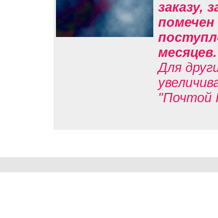
заказу, 
помечен 
поступле
месяцев
Для друг
увеличив
"Почтой 