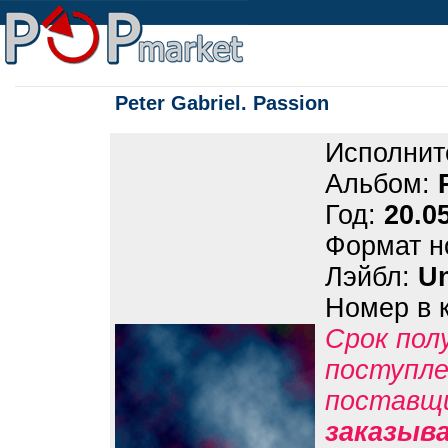
Peter Gabriel. Passion
Исполнит
Альбом:
Год:
20.0
Формат н
Лэйбл:
Un
Номер в 
Срок пол
поступле
поставщ
заказыв