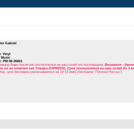
ter Gabriel
я:
Vinyl
l Music
е:
PM 08-36661
заказа Вами после его поступления на наш склад от поставщика
:
Внимание - данн
ли он не помечен как Товары EXPRESS). Срок поступления на наш склад до 3 м
дов, срок доставки увеличивается на 10-15 дней (доставка "Почтой России").