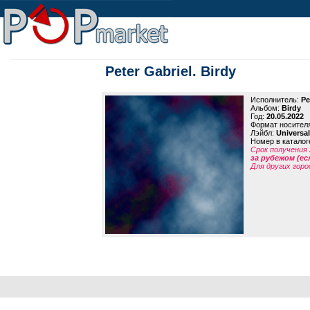
Peter Gabriel. Birdy
Исполнитель:
Pe
Альбом:
Birdy
Год:
20.05.2022
Формат носител
Лэйбл:
Universa
Номер в каталог
Срок получения 
за рубежом (ес
Для других горо