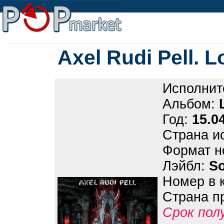
Axel Rudi Pell. Lo
Исполнит
Альбом:
Год:
15.0
Страна и
Формат н
Лэйбл:
So
Номер в 
Страна п
Срок пол