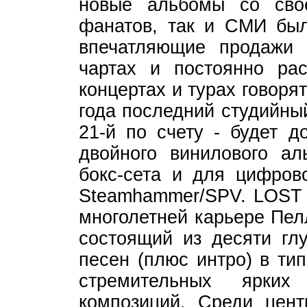
новые альбомы со сво
фанатов, так и СМИ был
впечатляющие продажи 
чартах и постоянно ра
концертах и турах говоря
года последний студийны
21-й по счету - будет д
двойного винилового ал
бокс-сета и для цифрово
Steamhammer/SPV. LOST X
многолетней карьере Пел
состоящий из десяти гл
песен (плюс интро) в ти
стремительных ярки
композиций. Среди цент