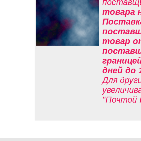
поставщ
товара н
Поставк
поставщи
товар о
поставщи
границе
дней до 
Для друг
увеличив
"Почтой 