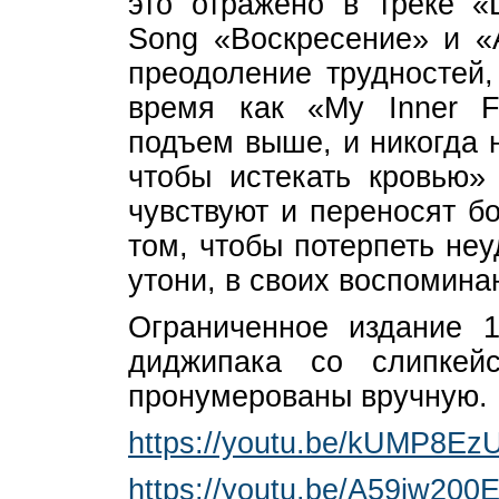
это отражено в треке «
Song «Воскресение» и «A
преодоление трудностей,
время как «My Inner F
подъем выше, и никогда н
чтобы истекать кровью»
чувствуют и переносят б
том, чтобы потерпеть неу
утони, в своих воспомина
Ограниченное издание 1
диджипака со слипкейсо
пронумерованы вручную.
https://youtu.be/kUMP8Ez
https://youtu.be/A59iw200