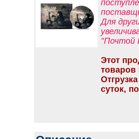
поступле
поставщ
Для друг
увеличив
"Почтой 
Этот про
товаров
Отгрузка
суток, п