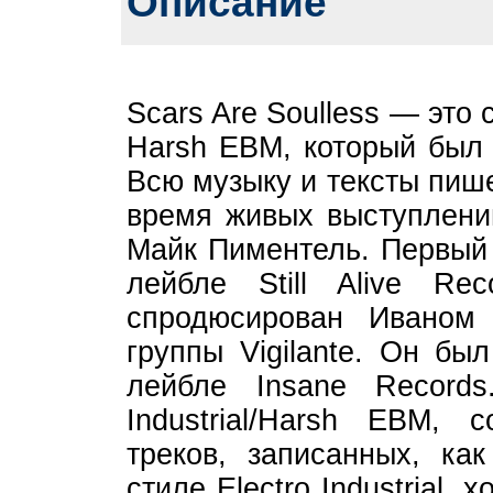
Описание
Scars Are Soulless — это с
Harsh EBM, который был 
Всю музыку и тексты пише
время живых выступлени
Майк Пиментель. Первый 
лейбле Still Alive Re
спродюсирован Иваном
группы Vigilante. Он б
лейбле Insane Records
Industrial/Harsh EBM,
треков, записанных, ка
стиле Electro Industrial,