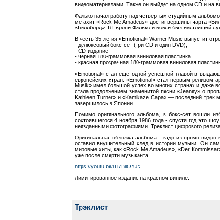
видеоматериалами. Также он выйдет на одном CD и на в
Фалько начал работу над четвертым студийным альбомом 
мегахит «Rock Me Amadeus» достиг вершины чарта «Билл
«Биллборд». В Европе Фалько и вовсе был настоящей су
В честь 35-летия «Emotional» Warner Music выпустит от
- делюксовый бокс-сет (три CD и один DVD),
- CD-издание
- черная 180-граммовая виниловая пластинка
- красная прозрачная 180-граммовая виниловая пластинк
«Emotional» стал еще одной успешной главой в выдающ
европейских стран. «Emotional» стал первым релизом а
Musik» имел большой успех во многих странах и даже во
стала продолжением знаменитой песни «Jeanny» о пропав
Kathleen Turner» и «Kamikaze Capa» — последний трек 
завершилось в Японии.
Помимо оригинального альбома, в бокс-сет вошли из
состоявшегося 4 ноября 1986 года - спустя год это шо
неизданными фотографиями. Треклист цифрового релиза т
Оригинальная обложка альбома - кадр из промо-видео к
оставил внушительный след в истории музыки. Он сам
мировые хиты, как «Rock Me Amadeus», «Der Kommissar», «
уже после смерти музыканта.
https://youtu.be/lTl7BllOYJc
Лимитированное издание на красном виниле.
Трэклист