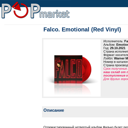
Falco. Emotional (Red Vinyl)
Исполнитель:
Fa
Альбом:
Emotion
Год:
29.10.2021
Страна исполни
Формат носител
Лэйбл:
Warner M
Номер в каталог
Страна произво
Срок получения 
наш склад от 
поступления от
Для других горо
Описание
Отремастированный четвертый альбом Фалько будет пер