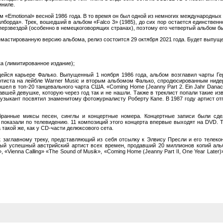
иниле.
«Emotional» весной 1986 года. В то время он был одной из немногих международных 
борда». Трек, вошедший в альбом «Falco 3» (1985), до сих пор остается единственн
перзвездой (особенно в немецкоговорящих странах), поэтому его четвертый альбом б
ремастированную версию альбома, релиз состоится 29 октября 2021 года. Будет выпущ
а (лимитированное издание);
ейся карьере Фалько. Выпущенный 1 ноября 1986 года, альбом возглавил чарты Ге
ртиста на лейбле Warner Music и вторым альбомом Фалько, спродюсированным нидерл
шел в топ-20 танцевального чарта США. «Coming Home (Jeanny Part 2. Ein Jahr Danac
шей девушке, которую через год так и не нашли. Также в треклист попали такие изве
музыкант посвятил знаменитому фотожурналисту Роберту Капе. В 1987 году артист от
бранные миксы песен, синглы и концертные номера. Концертные записи были сд
у показали по телевидению. 11 композиций этого концерта впервые выходят на DVD. Т
акой же, как у CD-части делюксового сета.
 заглавному треку, представляющий из себя отсылку к Элвису Пресли и его телекон
ый успешный австрийский артист всех времен, продавший 20 миллионов копий альб
Vienna Calling» «The Sound of Musik», «Coming Home (Jeanny Part II, One Year Later)