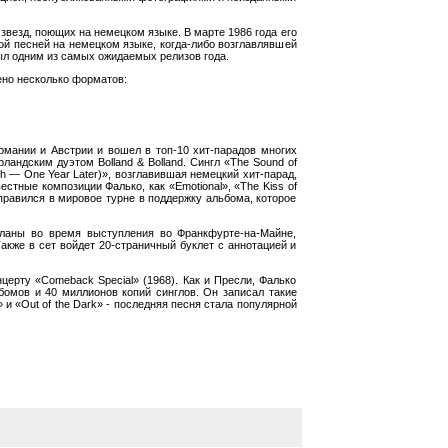
звезд, поющих на немецком языке. В марте 1986 года его
ой песней на немецком языке, когда-либо возглавлявшей
ыл одним из самых ожидаемых релизов года.
ено несколько форматов:
рмании и Австрии и вошел в топ-10 хит-парадов многих
андским дуэтом Bolland & Bolland. Сингл «The Sound of
h — One Year Later)», возглавившая немецкий хит-парад,
стные композиции Фалько, как «Emotional», «The Kiss of
правился в мировое турне в поддержку альбома, которое
еланы во время выступления во Франкфурте-на-Майне,
акже в сет войдет 20-страничный буклет с аннотацией и
церту «Comeback Special» (1968). Как и Пресли, Фалько
омов и 40 миллионов копий синглов. Он записал такие
» и «Out of the Dark» - последняя песня стала популярной